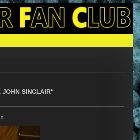
N SINCLAIR
E JOHN SINCLAIR“
nn.