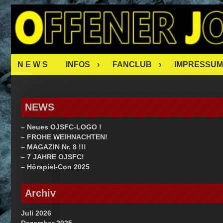
Skip
OJSFC – O
to
content
FAN CLUB
N E W S
INFOS
FANCLUB
IMPRESSUM
NEWS
– Neues OJSFC-LOGO !
– FROHE WEIHNACHTEN!
– MAGAZIN Nr. 8 !!!
– 7 JAHRE OJSFC!
– Hörspiel-Con 2025
Archiv
Juli 2026