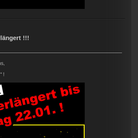
ängert !!!
ns,
R
“ !