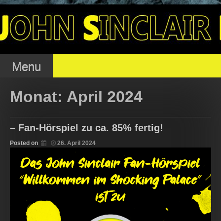
Skip
to
OJSFC – OFFENER
content
JOHN SINCLAIR FAN
Menu
Monat:
April 2024
CLUB
– Fan-Hörspiel zu ca. 85% fertig!
Posted on
26. April 2024