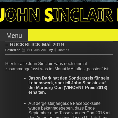
Skip
to
OJSFC – OFFENER
content
JOHN SINCLAIR FAN
Menu
– RÜCKBLICK Mai 2019
Posted on
1. Juni 2019
by
Thomas
CLUB
Hier für alle John Sinclair Fans noch einmal
zusammengefasst was im Monat MAI alles „passiert“ ist:
Jason Dark hat den Sonderpreis für sein
Lebenswerk, speziell John Sinclair, auf
der Marburg-Con (VINCENT-Preis 2018)
erhalten.
Auf dergeisterjaeger.de Facebookseite
wurde bekanntgegeben, dass Ende
September eine Tasse von der Con 2018 mit
den Autogrammen von Jason Dark & Timo