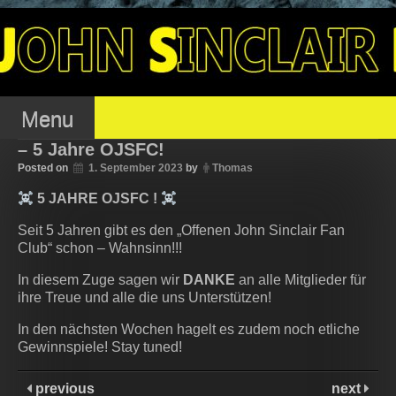
Skip
to
OJSFC – OFFENER
content
JOHN SINCLAIR FAN
Menu
– 5 Jahre OJSFC!
Posted on
1. September 2023
by
Thomas
CLUB
5 JAHRE OJSFC !
Seit 5 Jahren gibt es den „Offenen John Sinclair Fan
Club“ schon – Wahnsinn!!!
In diesem Zuge sagen wir
DANKE
an alle Mitglieder für
ihre Treue und alle die uns Unterstützen!
In den nächsten Wochen hagelt es zudem noch etliche
Gewinnspiele! Stay tuned!
previous
next