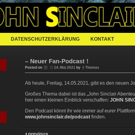
FFENER JOH
DATENSCHUTZERKLÄRUNG
KONTAKT
– Neuer Fan-Podcast !
Posted on
14. Mai 2021
by
Thomas
Ab heute, Freitag, 14.05.2021, gibt es den neuen J
Großes Thema dabei ist das „John Sinclair Abenteu
hier einen kleinen Einblick verschaffen:
JOHN SIN
Den Podcast könnt ihr wie immer auf eurer Plattform
www.johnsinclair.de/podcast
finden.
previous