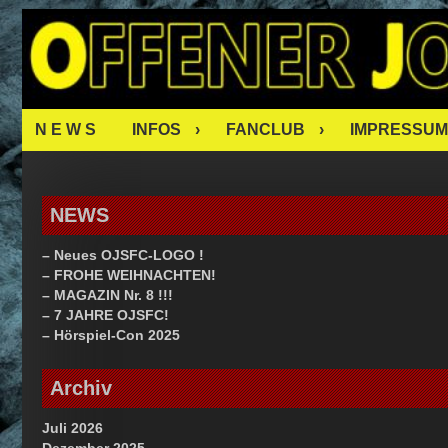
Skip
OJSFC – O
to
content
FAN CLUB
N E W S
INFOS
FANCLUB
IMPRESSUM
NEWS
– Neues OJSFC-LOGO !
– FROHE WEIHNACHTEN!
– MAGAZIN Nr. 8 !!!
– 7 JAHRE OJSFC!
– Hörspiel-Con 2025
Archiv
Juli 2026