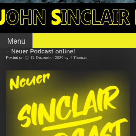
Skip
to
OJSFC – OFFENER
content
JOHN SINCLAIR FAN
Menu
– Neuer Podcast online!
Posted on
11. Dezember 2020
by
Thomas
CLUB