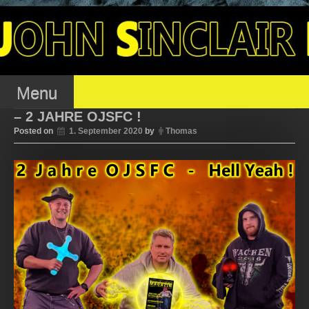
Skip
to
OJSFC – OFFENER
content
JOHN SINCLAIR FAN
Menu
– 2 JAHRE OJSFC !
Posted on
1. September 2020
by
Thomas
CLUB