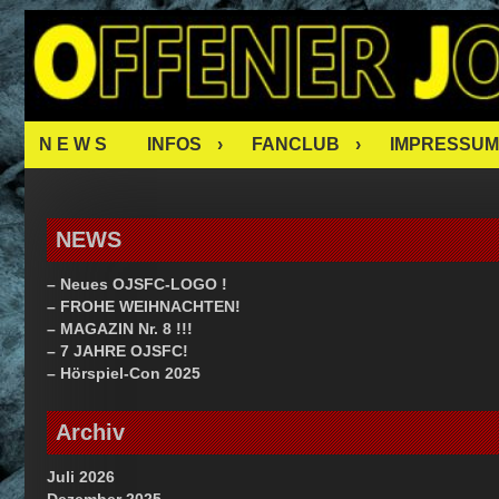
Skip
OJSFC – O
to
content
FAN CLUB
N E W S
INFOS
FANCLUB
IMPRESSUM
NEWS
– Neues OJSFC-LOGO !
– FROHE WEIHNACHTEN!
– MAGAZIN Nr. 8 !!!
– 7 JAHRE OJSFC!
– Hörspiel-Con 2025
Archiv
Juli 2026