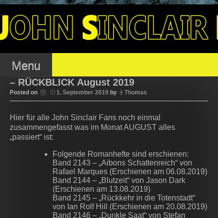
Skip
to
OJSFC – OFFENER
content
JOHN SINCLAIR FAN
Menu
– RÜCKBLICK August 2019
Posted on
1. September 2019
by
Thomas
CLUB
Hier für alle John Sinclair Fans noch einmal
zusammengefasst was im Monat AUGUST alles
„passiert“ ist:
Folgende Romanhefte sind erschienen:
Band 2143 – „Aibons Schattenreich“ von
Rafael Marques (Erschienen am 06.08.2019)
Band 2144 – „Blutzeit“ von Jason Dark
(Erschienen am 13.08.2019)
Band 2145 – „Rückkehr in die Totenstadt“
von Ian Rolf Hill (Erschienen am 20.08.2019)
Band 2146 – „Dunkle Saat“ von Stefan