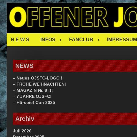
Skip
OJSFC – O
to
content
FAN CLUB
N E W S
INFOS
FANCLUB
IMPRESSUM
NEWS
– Neues OJSFC-LOGO !
– FROHE WEIHNACHTEN!
– MAGAZIN Nr. 8 !!!
– 7 JAHRE OJSFC!
– Hörspiel-Con 2025
Archiv
Juli 2026